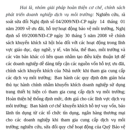
Hai là, n
hóm giải pháp hoàn thiện cơ chế, chính sách
phát triển doanh nghiệp dịch vụ môi trường
:
Nghiên cứu, rà
soát sửa đổi Nghị định số 04/2009/NĐ-CP ngày 14 tháng 01
năm 2009 về ưu đãi, hỗ trợ hoạt động bảo vệ môi trường, Nghị
định số 69/2008/NĐ-CP ngày 30 tháng 5 năm 2008 về chính
sách khuyến khích xã hội hóa đối với các hoạt động trong lĩnh
vực giáo dục, dạy nghề, y tế, văn hóa, thể thao, môi trường và
các văn bản khác có liên quan nhằm tạo điều kiện thuận lợi để
các doanh nghiệp dễ dàng tiếp cận các nguồn vốn hỗ trợ, ưu đãi,
chính sách khuyến khích của Nhà nước khi tham gia cung cấp
các dịch vụ môi trường
;
Ban hành các quy định đơn giản hóa
thủ tục hành chính nhằm khuyến khích doanh nghiệp sử dụng
trang thiết bị hiện có tham gia cung cấp dịch vụ môi trường
;
Hoàn thiện hệ thống định mức, đơn giá cho các lĩnh vực dịch vụ
môi trường
;
Ban hành cơ chế khuyến khích hỗ trợ vay vốn, bảo
lãnh tín dụng từ các tổ chức tín dụng, ngân hàng thương mại
cho các doanh nghiệp khi tham gia cung cấp dịch vụ môi
trường; nghiên cứu, sửa đổi quy chế hoạt động của Quỹ Bảo vệ