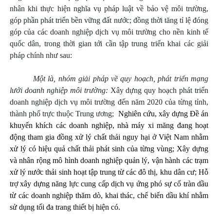
nhân khi thực hiện nghĩa vụ pháp luật về bảo vệ môi trường,
góp phần phát triển bền vững đất nước; đồng thời tăng tỉ lệ đóng
góp của các doanh nghiệp dịch vụ môi trường cho nền kinh tế
quốc dân, trong thời gian tới cần tập trung triển khai các
giải
pháp chính như sau:
Một là, nhóm giải pháp về quy hoạch, phát triển mạng
lưới doanh nghiệp môi trường
:
Xây dựng quy hoạch phát triển
doanh nghiệp dịch vụ môi trường đến năm 2020 của từng tỉnh,
thành phố trực thuộc Trung ương
;
Nghiên cứu, xây dựng Đề án
khuyến khích các doanh nghiệp, nhà máy xi măng đang hoạt
động tham gia đồng xử lý chất thải nguy hại ở Việt Nam nhằm
xử lý có hiệu quả chất thải phát sinh của từng vùng
;
Xây dựng
và nhân rộng mô hình doanh nghiệp quản lý, vận hành các trạm
xử lý nước thải sinh hoạt tập trung từ các đô thị, khu dân cư
;
Hỗ
trợ xây dựng năng lực cung cấp dịch vụ ứng phó sự cố tràn dầu
từ các doanh nghiệp thăm dò, khai thác, chế biến dầu khí nhằm
sử dụng tối đa trang thiết bị hiện có.