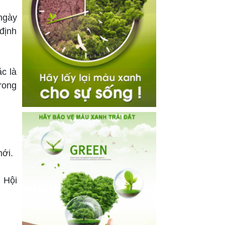
ngày
định
c là
rong
mới.
 Hội