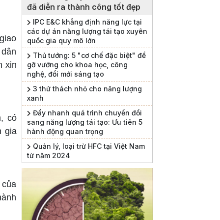
đã diễn ra thành công tốt đẹp
IPC E&C khẳng định năng lực tại
các dự án năng lượng tái tạo xuyên
giao
quốc gia quy mô lớn
 dân
Thủ tướng: 5 "cơ chế đặc biệt" để
n xin
gỡ vướng cho khoa học, công
nghệ, đổi mới sáng tạo
3 thử thách nhỏ cho năng lượng
xanh
Đẩy nhanh quá trình chuyển đổi
, có
sang năng lượng tái tạo: Ưu tiên 5
n gia
hành động quan trọng
Quản lý, loại trừ HFC tại Việt Nam
từ năm 2024
 của
hành