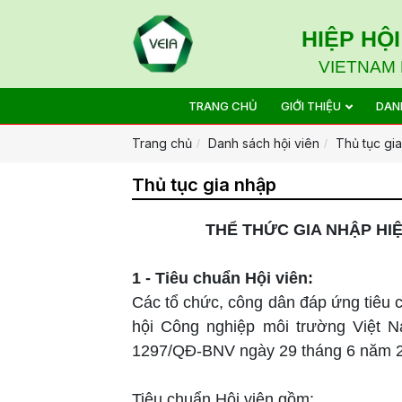
HIỆP HỘ
VIETNAM 
TRANG CHỦ
GIỚI THIỆU
DAN
Trang chủ
Danh sách hội viên
Thủ tục gi
Thủ tục gia nhập
THỂ THỨC GIA NHẬP HI
1 - Tiêu chuẩn Hội viên:
Các tổ chức, công dân đáp ứng tiêu c
hội Công nghiệp môi trường Việt 
1297/QĐ-BNV ngày 29 tháng 6 năm 2
Tiêu chuẩn Hội viên gồm: