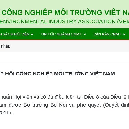
I CÔNG NGHIỆP MÔI TRƯỜNG VIỆT 
ENVIRONMENTAL INDUSTRY ASSOCIATION (VEI
H SÁCH HỘI VIÊN
TIN TỨC NGÀNH CNMT
VĂN BẢN CNMT
a nhập
ỆP HỘI CÔNG NGHIỆP MÔI TRƯỜNG VIỆT NAM
huẩn Hội viên và có đủ điều kiện tại Điều 8 của Điều lệ
Nam được Bộ trưởng Bộ Nội vụ phê quyệt (Quyết địn
011).