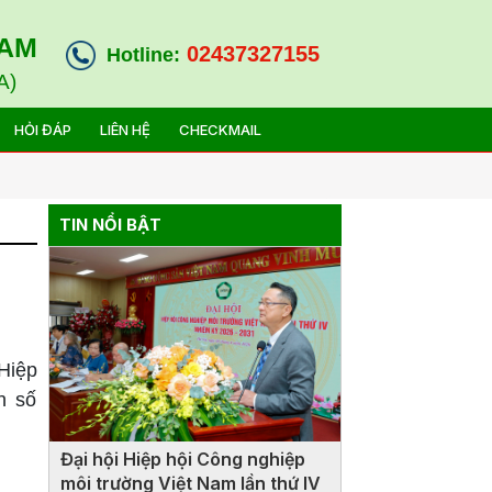
NAM
02437327155
Hotline:
A)
HỎI ĐÁP
LIÊN HỆ
CHECKMAIL
TIN NỔI BẬT
 Hiệp
h số
Đại hội Hiệp hội Công nghiệp
môi trường Việt Nam lần thứ IV