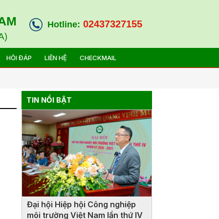
NAM
02437327155
Hotline:
A)
HỎI ĐÁP
LIÊN HỆ
CHECKMAIL
TIN NỔI BẬT
Đại hội Hiệp hội Công nghiệp
môi trường Việt Nam lần thứ IV