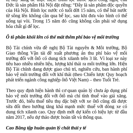
Đức là sản phẩm Hà Nội đặt riêng: “Đây là sản phẩm độc quyền
của Hà Nội. Bình lọc nước có tuổi đời 15 năm, có thể hút nước
từ sông lên không cần qua bể lọc, sau khi đưa vào bình có thể
uống tại vòi. Trong 15 năm đó cũng không cần phải sử dụng
hóa chất gì để lọc.
Ô tô phân khối lớn có thể mất thêm phí bảo vệ môi trường
Bộ Tài chính vừa đề nghị Bộ Tài nguyên & Môi trường, Bộ
Giao thông Vận tải đề xuất phương án thu phí bảo vệ môi
trường đối với ôtô có dung tích xilanh trên 3 lít. Vì loại xe này
tiêu hao nhiều nhiên liệu, lượng khí thải ra môi trường lớn. Hiện
Bộ Tài chính đang được giao chủ trì, nghiên cứu, ban hành phí
bảo vệ môi trường đối với khí thải (theo Chiến lược Quy hoạch
phát triển ngành công nghiệp ôtô Việt Nam) – theo Tuổi Trẻ.
Theo quy định hiện hành thì cơ quan quản lý chưa áp dụng phí
bảo vệ môi trường đối với ôtô mà chỉ tính thuế vào giá xăng.
Trước đó, biểu thuế tiêu thụ đặc biệt với xe ôtô cũng đã được
sửa đổi theo hướng tăng khá mạnh mức thuế với dòng xe có
dung tích xilanh cao. Quy định mới dự kiến có hiệu lực từ đầu
năm 2017, nếu dự thảo được hoàn tất và thông qua.
Cao Bằng tập huấn quản lý chất thải y tế