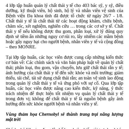
4 lớp tập huấn quản lý chất thải y tế cho 403 bác sỹ, y sỹ, điều
dưỡng, kỹ thuật viên, hộ sinh, hộ lý và nhân viên vệ sinh của
Bệnh viện Đa khoa tỉnh đã được tổ chức từ ngày 26/7 - 1/8.
Chất thải y tế là chất thải từ các hoạt động khám, chữa bệnh,
chăm sóc, xét nghiệm, nghiên cứu … trong các cơ sở y tế. Chất
thải y tế nếu không được thu gom, phân loại, xử lý đúng quy
định sẽ tiềm ẩn những nguy cơ rủi ro, lây nhiễm các mầm bệnh
hoặc gây nguy hại cho người bệnh, nhân viên y tế và cộng đồng
– theo MONRE.
Tại lớp tập huấn, các học viên được cung cấp những kiến thức
cơ bản về: Các chính sách và văn bản pháp luật về quản lý chất
thải; phân loại, thu gom, vận chuyển, lưu giữ chất thải rắn y tế;
ảnh hưởng của chất thải y tế đến sức khỏe và môi trường; giảm
thiểu, tái chế, tái sử dụng chất thải rắn; an toàn vệ sinh lao động
trong quản lý chất thải y tế và ứng phó với sự cố. Qua lớp tập
huấn, các học viên được nâng cao kiến thức, kỹ năng, ý thức
trách nhiệm để thực hiện tốt nhiệm vụ quản lý chất thải y tế
trong đơn vị; không để chất thải y tế là nguồn bệnh gây ảnh
hưởng đến sức khỏe người bệnh và nhân viên y tế.
Vùng thảm họa Chernobyl sẽ thành trang trại năng lượng
mặt trời