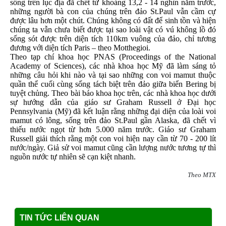
sống trên lục địa đã chết từ khoảng 13,2 - 14 nghìn năm trước,
những người bà con của chúng trên đảo St.Paul vẫn cầm cự
được lâu hơn một chút. Chúng không có đất để sinh tồn và hiện
chúng ta vẫn chưa biết được tại sao loài vật có vú không lồ đó
sống sót được trên diện tích 110km vuông của đảo, chỉ tương
đương với diện tích Paris – theo Motthegioi.
Theo tạp chí khoa học PNAS (Proceedings of the National
Academy of Sciences), các nhà khoa học Mỹ đã làm sáng tỏ
những câu hỏi khi nào và tại sao những con voi mamut thuộc
quần thể cuối cùng sống tách biệt trên đảo giữa biển Bering bị
tuyệt chủng. Theo bài báo khoa học trên, các nhà khoa học dưới
sự hướng dẫn của giáo sư Graham Russell ở Đại học
Pennsylvania (Mỹ) đã kết luận rằng những đại diện của loài voi
mamut có lông, sống trên đảo St.Paul gần Alaska, đã chết vì
thiếu nước ngọt từ hơn 5.000 năm trước. Giáo sư Graham
Russell giải thích rằng một con voi hiện nay cần từ 70 - 200 lít
nước/ngày. Giả sử voi mamut cũng cần lượng nước tương tự thì
nguồn nước tự nhiên sẽ cạn kiệt nhanh.
Theo MTX
TIN TỨC LIÊN QUAN