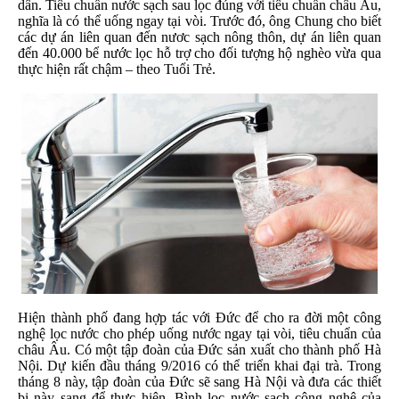
dân. Tiêu chuẩn nước sạch sau lọc đúng với tiêu chuẩn châu Âu,
nghĩa là có thể uống ngay tại vòi. Trước đó, ông Chung cho biết
các dự án liên quan đến nươc sạch nông thôn, dự án liên quan
đến 40.000 bể nước lọc hỗ trợ cho đối tượng hộ nghèo vừa qua
thực hiện rất chậm – theo Tuổi Trẻ.
Hiện thành phố đang hợp tác với Đức để cho ra đời một công
nghệ lọc nước cho phép uống nước ngay tại vòi, tiêu chuẩn của
châu Âu. Có một tập đoàn của Đức sản xuất cho thành phố Hà
Nội. Dự kiến đầu tháng 9/2016 có thể triển khai đại trà. Trong
tháng 8 này, tập đoàn của Đức sẽ sang Hà Nội và đưa các thiết
bị này sang để thực hiện. Bình lọc nước sạch công nghệ của