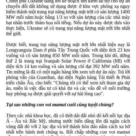
Chính phủ Ukraine đang lên kế hoạch tìm kiếm tài trợ cho dự án
chuyển đổi đất không sử dụng được ở khu vực phóng xạ nguy
hiểm thành một trang trại năng lượng mặt trời có sản lượng 1400
MW mỗi năm hoặc bằng 1/3 so với sản lượng của các nhà máy
hạt nhân trước thảm họa nổi tiếng. Nếu dự án này được đưa vào
thực hiện, Ukraine sẽ có trang trại năng lượng mặt trời lớn nhất
thế giới.
Được biết, trang trại năng lượng mặt trời lớn nhất hiện nay là
Longyangxia Dam ở phía Tây Trung Quốc với diện tích 23 km
vuông và có sản lượng 850 MW mỗi năm. Trong khi đó, đứng
thứ 2 là trang trại Ivanpah Solar Power ở California (Mĩ) với
diện tích 14 km vuông và sản lượng chỉ đạt 392 MW mỗi năm.
Tin mừng là đã có một ngân hàng lớn xem xét dự án này. Trả lời
phỏng vấn của Guardian, đại diện Ngân hàng Tái thiết & Phát
triển châu Âu, cho biết: "Chúng tôi có thể xem xét tham gia dự
án, miễn là việc đầu tư có khả thi và các vấn đề về môi trường
hay phóng xạ được giải quyết với sự hài lòng cao".
Tại sao những con voi mamut cuối cùng tuyệt chủng?
Theo các nhà khoa học, đã có thời dải đất nhỏ đó kết nối lục địa
Á - Âu và Bắc Mỹ, nhưng nước biển dâng lên đã ngăn cách
vùng đất đó với 2 lục địa và trở thành hòn đảo nằm cách xa bờ
nhất trên hành tinh chúng ta. Bất chấp những con voi mamut