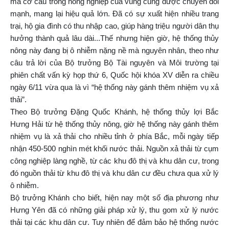
mà cơ cấu trong nông nghiệp của vùng cũng được chuyển đổi
mạnh, mang lại hiệu quả lớn. Đã có sự xuất hiện nhiều trang
trại, hộ gia đình có thu nhập cao, giúp hàng triệu người dân thụ
hưởng thành quả lâu dài...Thế nhưng hiện giờ, hệ thống thủy
nông này đang bị ô nhiễm nặng nề mà nguyên nhân, theo như
câu trả lời của Bộ trưởng Bộ Tài nguyên và Môi trường tại
phiên chất vấn kỳ họp thứ 6, Quốc hội khóa XV diễn ra chiều
ngày 6/11 vừa qua là vì “hệ thống này gánh thêm nhiệm vụ xả
thải”.
Theo Bộ trưởng Đặng Quốc Khánh, hệ thống thủy lợi Bắc
Hưng Hải từ hệ thống thủy nông, giờ hệ thống này gánh thêm
nhiệm vụ là xả thải cho nhiều tỉnh ở phía Bắc, mỗi ngày tiếp
nhận 450-500 nghìn mét khối nước thải. Nguồn xả thải từ cụm
công nghiệp làng nghề, từ các khu đô thị và khu dân cư, trong
đó nguồn thải từ khu đô thị và khu dân cư đều chưa qua xử lý
ô nhiễm.
Bộ trưởng Khánh cho biết, hiện nay một số địa phương như
Hưng Yên đã có những giải pháp xử lý, thu gom xử lý nước
thải tại các khu dân cư. Tuy nhiên để đảm bảo hệ thống nước