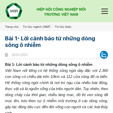
HIỆP HỘI CÔNG NGHIỆP MÔI
TRƯỜNG VIỆT NAM
Trang chủ
Tin tức ngành CNMT
Tin tức khác
Bài 1- Lời cảnh báo từ những dòng
sông ô nhiễm
16/01/2024
Bài 1- Lời cảnh báo từ những dòng sông ô nhiễm
Việt Nam nổi tiếng có hệ thống sông ngòi dày đặc với 2.360
con sông có chiều dài trên 10km và 112 cửa sông đổ ra biển.
Hệ thống sông ngòi chính là nơi trú ngụ của nhiều loài động,
thực vật và là nguồn sống của triệu người dân. Tuy nhiên, theo
dòng chảy của thời gian, nhiều làng mạc, đô thị ven sông đã
mọc lên, kéo theo sự ô nhiễm môi trường ở các dòng sông,
gây tác động tiêu cực đến đời sống con người và các loài thủy
sinh.