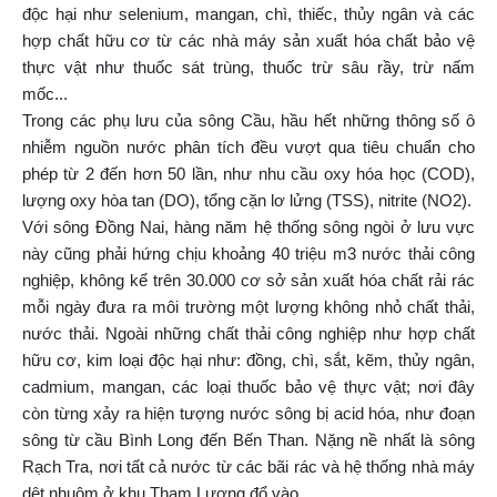
độc hại như selenium, mangan, chì, thiếc, thủy ngân và các
hợp chất hữu cơ từ các nhà máy sản xuất hóa chất bảo vệ
thực vật như thuốc sát trùng, thuốc trừ sâu rầy, trừ nấm
mốc...
Trong các phụ lưu của sông Cầu, hầu hết những thông số ô
nhiễm nguồn nước phân tích đều vượt qua tiêu chuẩn cho
phép từ 2 đến hơn 50 lần, như nhu cầu oxy hóa học (COD),
lượng oxy hòa tan (DO), tổng cặn lơ lửng (TSS), nitrite (NO2).
Với sông Đồng Nai, hàng năm hệ thống sông ngòi ở lưu vực
này cũng phải hứng chịu khoảng 40 triệu m3 nước thải công
nghiệp, không kể trên 30.000 cơ sở sản xuất hóa chất rải rác
mỗi ngày đưa ra môi trường một lượng không nhỏ chất thải,
nước thải. Ngoài những chất thải công nghiệp như hợp chất
hữu cơ, kim loại độc hại như: đồng, chì, sắt, kẽm, thủy ngân,
cadmium, mangan, các loại thuốc bảo vệ thực vật; nơi đây
còn từng xảy ra hiện tượng nước sông bị acid hóa, như đoạn
sông từ cầu Bình Long đến Bến Than. Nặng nề nhất là sông
Rạch Tra, nơi tất cả nước từ các bãi rác và hệ thống nhà máy
dệt nhuộm ở khu Tham Lương đổ vào.