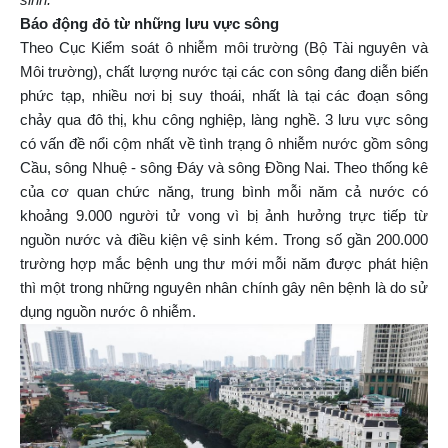
Báo động đỏ từ những lưu vực sông
Theo Cục Kiểm soát ô nhiễm môi trường (Bộ Tài nguyên và
Môi trường), chất lượng nước tại các con sông đang diễn biến
phức tạp, nhiều nơi bị suy thoái, nhất là tại các đoạn sông
chảy qua đô thị, khu công nghiệp, làng nghề. 3 lưu vực sông
có vấn đề nổi cộm nhất về tình trạng ô nhiễm nước gồm sông
Cầu, sông Nhuệ - sông Đáy và sông Đồng Nai. Theo thống kê
của cơ quan chức năng, trung bình mỗi năm cả nước có
khoảng 9.000 người tử vong vì bị ảnh hưởng trực tiếp từ
nguồn nước và điều kiện vệ sinh kém. Trong số gần 200.000
trường hợp mắc bệnh ung thư mới mỗi năm được phát hiện
thì một trong những nguyên nhân chính gây nên bệnh là do sử
dụng nguồn nước ô nhiễm.