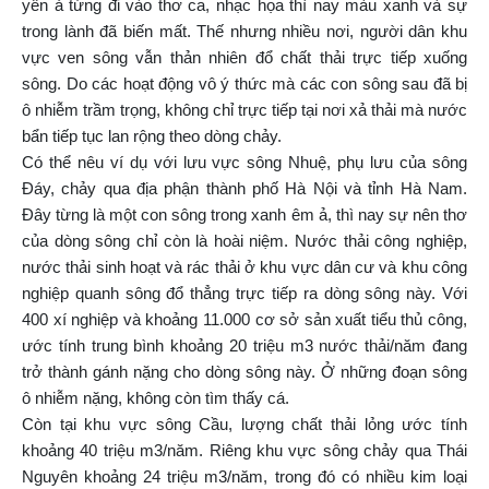
yên ả từng đi vào thơ ca, nhạc họa thì nay màu xanh và sự
trong lành đã biến mất. Thế nhưng nhiều nơi, người dân khu
vực ven sông vẫn thản nhiên đổ chất thải trực tiếp xuống
sông. Do các hoạt động vô ý thức mà các con sông sau đã bị
ô nhiễm trầm trọng, không chỉ trực tiếp tại nơi xả thải mà nước
bẩn tiếp tục lan rộng theo dòng chảy.
Có thể nêu ví dụ với lưu vực sông Nhuệ, phụ lưu của sông
Đáy, chảy qua địa phận thành phố Hà Nội và tỉnh Hà Nam.
Đây từng là một con sông trong xanh êm ả, thì nay sự nên thơ
của dòng sông chỉ còn là hoài niệm. Nước thải công nghiệp,
nước thải sinh hoạt và rác thải ở khu vực dân cư và khu công
nghiệp quanh sông đổ thẳng trực tiếp ra dòng sông này. Với
400 xí nghiệp và khoảng 11.000 cơ sở sản xuất tiểu thủ công,
ước tính trung bình khoảng 20 triệu m3 nước thải/năm đang
trở thành gánh nặng cho dòng sông này. Ở những đoạn sông
ô nhiễm nặng, không còn tìm thấy cá.
Còn tại khu vực sông Cầu, lượng chất thải lỏng ước tính
khoảng 40 triệu m3/năm. Riêng khu vực sông chảy qua Thái
Nguyên khoảng 24 triệu m3/năm, trong đó có nhiều kim loại