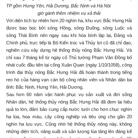
TP gồm Hưng Yên, Hải Dương, Bắc Ninh và Hà Nội
giờ gánh thêm nhiệm vụ xả thải
Với diện tích tự nhiên hơn 20 nghìn ha, khu vực Bắc Hưng Hải
được bao bọc bởi sông Hồng, sông Đuống, sông Luộc và
sông Thái Bình nên ngay sau khi hòa bình lập lại, Đảng và
Chính phủ, trực tiếp là Bộ Kiến trúc và Thủy lợi cũ đã chỉ đạo,
nghiên cứu xây dựng hệ thống thủy nông Bắc Hưng Hải. Và
chỉ sau 7 tháng kể từ ngày cố Thủ tướng Phạm Văn Đồng bổ
nhát cuốc đầu tiên tại cống Xuân Quan (ngày 1/10/1058), công
trình đại thủy nông Bắc Hưng Hải đã hoàn thành trong tiếng
reo hò của hàng vạn cán bộ công nhân viên và Nhân dân ba
tỉnh: Bắc Ninh, Hưng Yên, Hải Dương.
Sau hơn 60 năm vận hành phục vụ sản xuất và đời sống
Nhân dân, hệ thống thủy nông Bắc Hưng Hải đã đem lại hiệu
quả to lớn, đảm bảo cung cấp nước tưới cho hơn chục nghìn
ha lúa, hoa màu, cây công nghiệp và tiêu úng cho gần 20
nghìn ha lưu vực. Cũng nhờ hệ thống thủy nông này, không
những diện tích, năng suất và sản lượng lúa tăng lên đáng kể