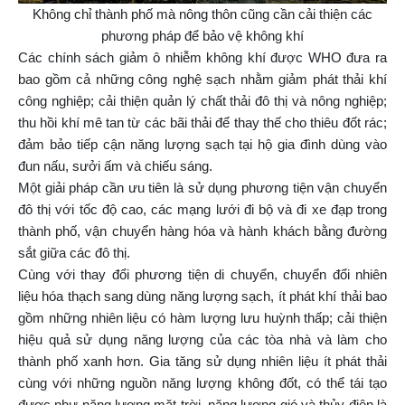
Không chỉ thành phố mà nông thôn cũng cần cải thiện các
phương pháp để bảo vệ không khí
Các chính sách giảm ô nhiễm không khí được WHO đưa ra
bao gồm cả những công nghệ sạch nhằm giảm phát thải khí
công nghiệp; cải thiện quản lý chất thải đô thị và nông nghiệp;
thu hồi khí mê tan từ các bãi thải để thay thế cho thiêu đốt rác;
đảm bảo tiếp cận năng lượng sạch tại hộ gia đình dùng vào
đun nấu, sưởi ấm và chiếu sáng.
Một giải pháp cần ưu tiên là sử dụng phương tiện vận chuyển
đô thị với tốc độ cao, các mạng lưới đi bộ và đi xe đạp trong
thành phố, vận chuyển hàng hóa và hành khách bằng đường
sắt giữa các đô thị.
Cùng với thay đổi phương tiện di chuyển, chuyển đổi nhiên
liệu hóa thạch sang dùng năng lượng sạch, ít phát khí thải bao
gồm những nhiên liệu có hàm lượng lưu huỳnh thấp; cải thiện
hiệu quả sử dụng năng lượng của các tòa nhà và làm cho
thành phố xanh hơn. Gia tăng sử dụng nhiên liệu ít phát thải
cùng với những nguồn năng lượng không đốt, có thể tái tạo
được như năng lượng mặt trời, năng lượng gió và thủy điện là