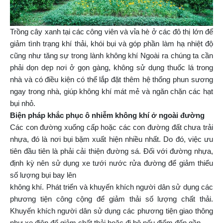
Trồng cây xanh tại các công viên và vỉa hè ở các đô thị lớn để
giảm tình trạng khí thải, khói bụi và góp phần làm hạ nhiệt độ
cũng như tăng sự trong lành không khí Ngoài ra chúng ta cần
phải dọn dẹp nơi ở gọn gàng, không sử dụng thuốc lá trong
nhà và có điều kiện có thể lắp đặt thêm hệ thống phun sương
ngay trong nhà, giúp không khí mát mẻ và ngăn chặn các hạt
bụi nhỏ.
Biện pháp khắc phục ô nhiễm không khí ở ngoài đường
Các con đường xuống cấp hoặc các con đường đất chưa trải
nhựa, đó là nơi bụi bặm xuất hiện nhiều nhất. Do đó, việc ưu
tiên đầu tiên là phải cải thiện đường sá. Đối với đường nhựa,
định kỳ nên sử dụng xe tưới nước rửa đường để giảm thiểu
số lượng bụi bay lên
không khí. Phát triển và khuyến khích người dân sử dụng các
phương tiện công cộng để giảm thải số lượng chất thải.
Khuyến khích người dân sử dụng các phương tiện giao thông
như xe điện để giảm chất thải hoặc đi bộ nếu điểm đến gần.