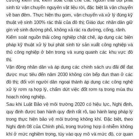
sinh từ vận chuyển nguyên vật liệu rời, đặc biệt là vận chuyển
về ban đêm. Thực hiện thu gom, vận chuyển và xử lý đúng kỹ
thuật vệ sinh 100% rác thải của đô thị; Giáo dục nhân dân giữ
gìn vệ sinh đường phố, không xả rác ra đường, cống, rãnh.
Kiểm soát nguồn thải công nghiệp chặt chẽ, áp dụng các biện
pháp kỹ thuật xử lý bụi phát sinh từ sản xuất công nghiệp và
thủ công nghiệp ở bên trong và xung quanh các khu vực đô
thị.
Vận động nhân dân và áp dụng các chính sách ưu đãi để đạt
được mục tiêu đến năm 2030 không còn bếp đun than ở các
đô thị; đối với người dân ngoại thành áp dụng các công nghệ
xử lý rơm rạ hợp lý, chấm dứt việc đốt rơm rạ trong mùa thu
hoạch nông nghiệp.
Sau khi Luật Bảo vệ môi trường 2020 có hiệu lực, Nghị định,
quy định được ban hành quy định rất rõ, tạo hành lang pháp lý
trong thực hiện bảo vệ môi trường không khí. Đặc biệt, theo
Nghị định 08 của Chính phủ, trong trường hợp ô nhiễm không
khí ở mức nghiêm trọng, tùy vào quy mô và mức độ, cơ quan