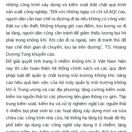
những công trình xây dựng và kiểm soát thật chặt quá trình
sản xuất công nghiệp. "Đối với những ngày có chỉ số AQI cao,
người dân cần hạn chế ra đường đi lại nếu không có công việc
thật sự cần thiết. Những khung giờ cao điểm, lưu lượng xe đi
lại tăng, người dân cũng cần tránh để giảm thiểu lượng bụi hít
phải trong không khí. Khi cần đi ra ngoài, nên đi tranh thủ để
hạn chế thời gian di chuyển, lưu lại trên đường", TS. Hoàng
Dương Tùng khuyến cáo.
Để giải quyết tình trạng ô nhiễm không khí ở Việt Nam hiện
nay thì cần hoàn thiện hệ thống chính sách và các quy định
pháp luật để quản lý chất lượng môi trường không khí; nâng
cao hiệu quả làm việc của bộ máy quản lý môi trường không
khí ở Trung ương và các địa phương; tăng cường kiểm soát,
kiểm tra nguồn thải từ các phương tiện giao thông cơ giới. Tập
trung kiểm soát, kiểm tra và xử lý nghiêm ngặt các nguồn thải
ô nhiễm bụi phát sinh từ các hoạt động xây dựng mới và sửa
chữa các công trình nhà cửa, hệ thống hạ tầng kỹ thuật đô thị;
phổ biến áp dụng các công nghệ xây dựng ít ô nhiễm; tăng
cường kiểm tra, kiểm soát chặt chẽ các nguồn thải bụi phát