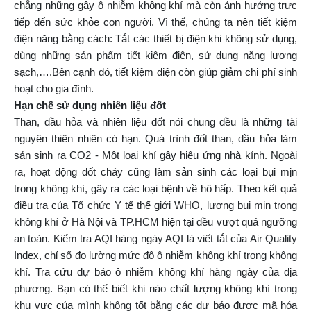
chẳng những gây ô nhiễm không khí mà còn ảnh hưởng trực
tiếp đến sức khỏe con người. Vì thế, chúng ta nên tiết kiệm
điện năng bằng cách: Tắt các thiết bị điện khi không sử dụng,
dùng những sản phẩm tiết kiệm điện, sử dụng năng lượng
sạch,….Bên cạnh đó, tiết kiệm điện còn giúp giảm chi phí sinh
hoạt cho gia đình.
Hạn chế sử dụng nhiên liệu đốt
Than, dầu hỏa và nhiên liệu đốt nói chung đều là những tài
nguyên thiên nhiên có hạn. Quá trình đốt than, dầu hỏa làm
sản sinh ra CO2 - Một loại khí gây hiệu ứng nhà kính. Ngoài
ra, hoạt động đốt cháy cũng làm sản sinh các loại bụi mịn
trong không khí, gây ra các loại bệnh về hô hấp. Theo kết quả
điều tra của Tổ chức Y tế thế giới WHO, lượng bụi mịn trong
không khí ở Hà Nội và TP.HCM hiện tại đều vượt quá ngưỡng
an toàn. Kiểm tra AQI hàng ngày AQI là viết tắt của Air Quality
Index, chỉ số đo lường mức độ ô nhiễm không khí trong không
khí. Tra cứu dự báo ô nhiễm không khí hàng ngày của địa
phương. Bạn có thể biết khi nào chất lượng không khí trong
khu vực của mình không tốt bằng các dự báo được mã hóa