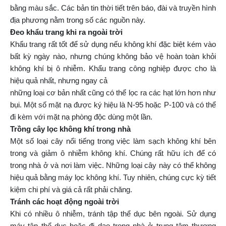
bằng màu sắc. Các bản tin thời tiết trên báo, đài và truyền hình
địa phương nằm trong số các nguồn này.
Đeo khẩu trang khi ra ngoài trời
Khẩu trang rất tốt để sử dụng nếu không khí đặc biệt kém vào
bất kỳ ngày nào, nhưng chúng không bảo vệ hoàn toàn khỏi
không khí bị ô nhiễm. Khẩu trang công nghiệp được cho là
hiệu quả nhất, nhưng ngay cả
những loại cơ bản nhất cũng có thể lọc ra các hạt lớn hơn như
bụi. Một số mặt nạ được ký hiệu là N-95 hoặc P-100 và có thể
đi kèm với mặt nạ phòng độc dùng một lần.
Trồng cây lọc không khí trong nhà
Một số loại cây nổi tiếng trong việc làm sạch không khí bên
trong và giảm ô nhiễm không khí. Chúng rất hữu ích để có
trong nhà ở và nơi làm việc. Những loại cây này có thể không
hiệu quả bằng máy lọc không khí. Tuy nhiên, chúng cực kỳ tiết
kiệm chi phí và giá cả rất phải chăng.
Tránh các hoạt động ngoài trời
Khi có nhiều ô nhiễm, tránh tập thể dục bên ngoài. Sử dụng
máy tập thể dục hoặc đi dạo trong nhà ở trung tâm thương